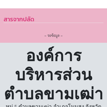
สารจากปลัด
– รอข้อมูล –
องค์การ
บริหารส่วน
ตำบลขามเฒ่า
หมู่ 5 ตำบลขามเฒ่า อำเภอโนนสูง จังหวัด