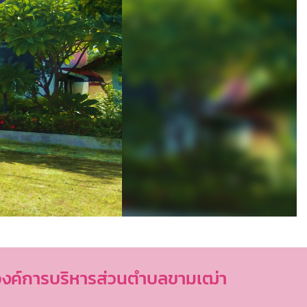
องค์การบริหารส่วนตำบลขามเฒ่า