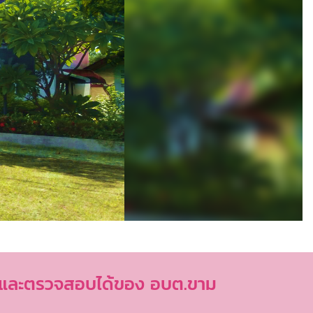
ใสและตรวจสอบได้ของ อบต.ขาม